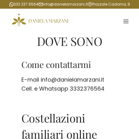
Salta
333 237 6564
info@danielamarzani.it
Piazzale Cadorna, 9
al
contenuto
DOVE SONO
Come contattarmi
E-mail info@danielamarzani.it
Cell. e Whatsapp 3332376564
Costellazioni
familiari online