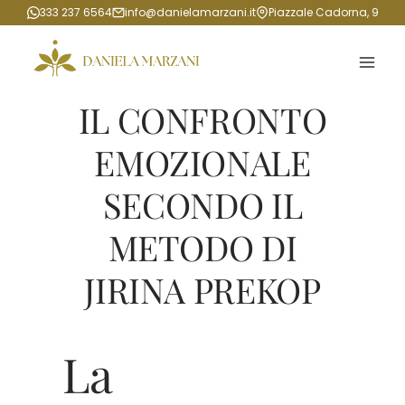
Salta
333 237 6564
info@danielamarzani.it
Piazzale Cadorna, 9
al
contenuto
IL CONFRONTO
EMOZIONALE
SECONDO IL
METODO DI
JIRINA PREKOP
La