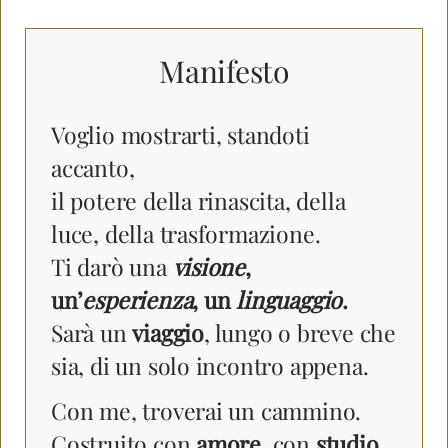
Manifesto
Voglio mostrarti, standoti
accanto,
il potere della rinascita, della
luce, della trasformazione.
Ti darò una
visione
,
un’
esperienza
, un
linguaggio
.
Sarà un
viaggio
, lungo o breve che
sia, di un solo incontro appena.
Con me, troverai un cammino.
Costruito con
amore
, con
studio
,