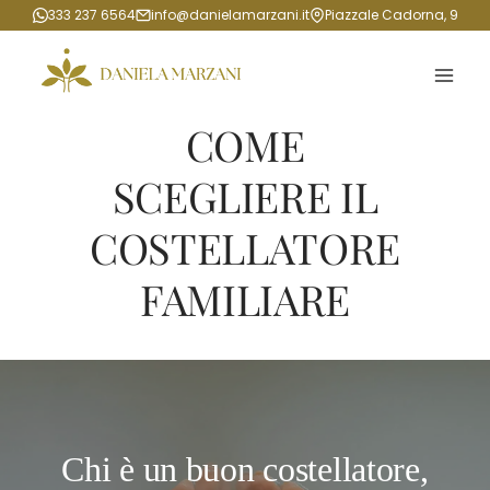
Salta
333 237 6564
info@danielamarzani.it
Piazzale Cadorna, 9
al
contenuto
COME
SCEGLIERE IL
COSTELLATORE
FAMILIARE
Chi è un buon costellatore,