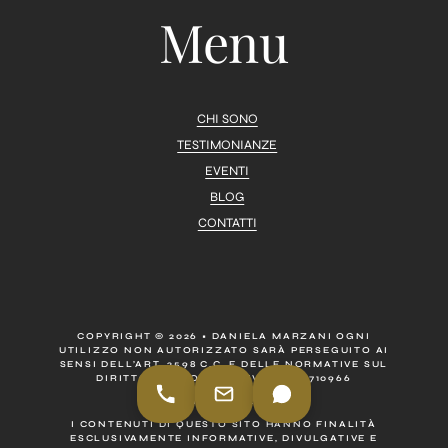
Menu
CHI SONO
TESTIMONIANZE
EVENTI
BLOG
CONTATTI
COPYRIGHT © 2026 • DANIELA MARZANI OGNI
UTILIZZO NON AUTORIZZATO SARÀ PERSEGUITO AI
SENSI DELL’ART. 2598 C.C. E DELLE NORMATIVE SUL
DIRITTO D’AUTORE.• P. IVA 07092710966
DISCLAIMER
I CONTENUTI DI QUESTO SITO HANNO FINALITÀ
ESCLUSIVAMENTE INFORMATIVE, DIVULGATIVE E