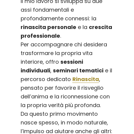
Il mio lavoro si sviluppa su due
assi fondamentali e
profondamente connessi: la
rinascita personale
e la
crescita
professionale
.
Per accompagnare chi desidera
trasformare la propria vita
interiore, offro
sessioni
individuali
,
seminari tematici
e il
percorso dedicato
Rinascita
,
pensato per favorire il risveglio
dell’anima e la riconnessione con
la propria verità più profonda.
Da questo primo movimento
nasce spesso, in modo naturale,
l’impulso ad aiutare anche gli altri: