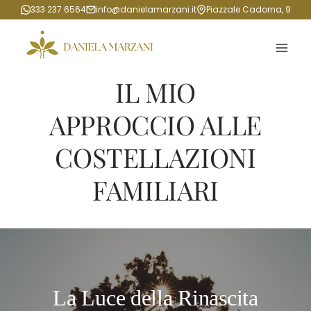
Salta
333 237 6564
info@danielamarzani.it
Piazzale Cadorna, 9
al
contenuto
IL MIO
APPROCCIO ALLE
COSTELLAZIONI
FAMILIARI
La Luce della Rinascita