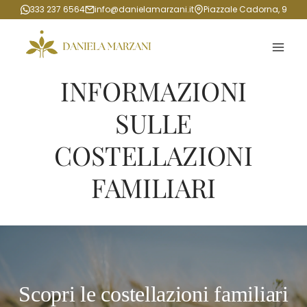
Salta
333 237 6564
info@danielamarzani.it
Piazzale Cadorna, 9
al
contenuto
INFORMAZIONI
SULLE
COSTELLAZIONI
FAMILIARI
Scopri le costellazioni familiari