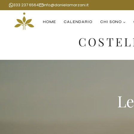
Salta
333 237 6564
info@danielamarzani.it
al
contenuto
HOME
CALENDARIO
CHI SONO
COSTEL
Le