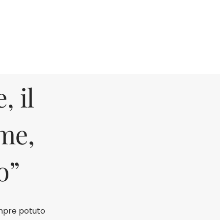
, il
me,
o”
empre potuto