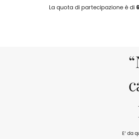
La quota di partecipazione è di
“
c
E’ da 