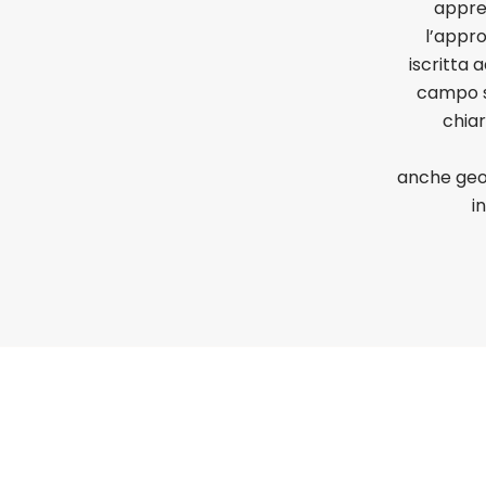
apprez
l’appro
iscritta 
campo s
chiar
anche geo
i