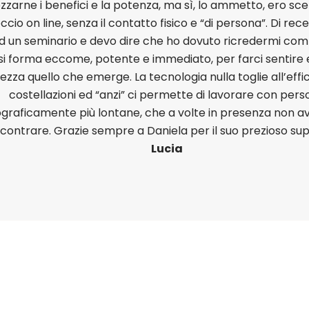
zarne i benefici e la potenza, ma sì, lo ammetto, ero sce
ccio on line, senza il contatto fisico e “di persona”. Di re
ad un seminario e devo dire che ho dovuto ricredermi com
i forma eccome, potente e immediato, per farci sentire
ezza quello che emerge. La tecnologia nulla toglie all’effi
costellazioni ed “anzi” ci permette di lavorare con per
graficamente più lontane, che a volte in presenza non
ncontrare. Grazie sempre a Daniela per il suo prezioso su
Lucia