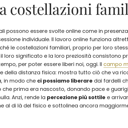
a costellazioni famil
ituali possono essere svolte online come in presenza
ssione individuale. Il lavoro online funziona altre
é le costellazioni familiari, proprio per loro stess
il loro significato e la loro preziosità consistono 
empo, per poter essere liberi noi, oggi. Il
campo m
nte della distanza fisica: mostra tutto ciò che va ri
tà, in modo che
ci possiamo liberare
dai fardelli 
iò che prima era nascosto, donando pace e guarig
ulla. Anzi, rende la
percezione più sottile
e arrivan
 al di là del fisico e sottolinea ancora maggiorment