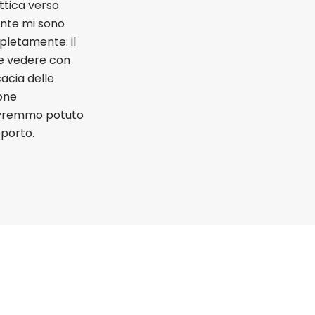
ttica verso
cente mi sono
pletamente: il
 e vedere con
cacia delle
sone
 avremmo potuto
pporto.