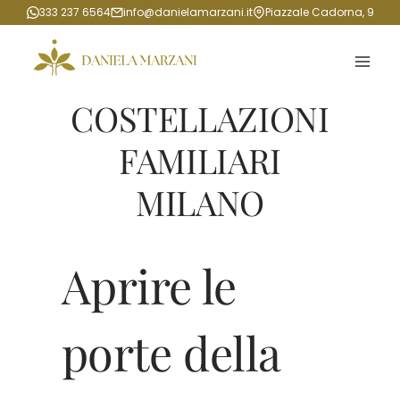
Salta
333 237 6564
info@danielamarzani.it
Piazzale Cadorna, 9
al
contenuto
COSTELLAZIONI
FAMILIARI
MILANO
Aprire le
porte della