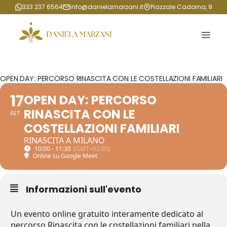
Salta
333 237 6564
info@danielamarzani.it
Piazzale Cadorna, 9
al
contenuto
OPEN DAY: PERCORSO RINASCITA CON LE COSTELLAZIONI FAMILIARI
17
OPEN DAY: PERCORSO
RINASCITA CON LE
SET
COSTELLAZIONI FAMILIARI
RINASCITA A MILANO
10:00 - 11:30
(GMT+02:00)
Online su Google Meet
Informazioni sull'evento
Un evento online gratuito interamente dedicato al
percorso Rinascita con le costellazioni familiari nella