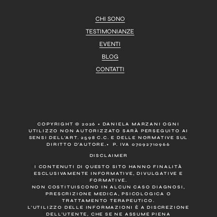
CHI SONO
TESTIMONIANZE
EVENTI
BLOG
CONTATTI
COPYRIGHT © 2026 • DANIELA MARZANI OGNI
UTILIZZO NON AUTORIZZATO SARÀ PERSEGUITO AI
SENSI DELL’ART. 2598 C.C. E DELLE NORMATIVE SUL
DIRITTO D’AUTORE.• P. IVA 07092710966
DISCLAIMER
I CONTENUTI DI QUESTO SITO HANNO FINALITÀ
ESCLUSIVAMENTE INFORMATIVE, DIVULGATIVE E
FORMATIVE.
NON COSTITUISCONO IN ALCUN CASO DIAGNOSI,
PRESCRIZIONE MEDICA, PSICOLOGICA O
TRATTAMENTO TERAPEUTICO.
L’UTILIZZO DELLE INFORMAZIONI È A DISCREZIONE
DELL’UTENTE, CHE SE NE ASSUME PIENA