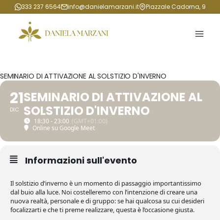
Salta
333 237 6564
info@danielamarzani.it
Piazzale Cadorna, 9
al
contenuto
SEMINARIO DI ATTIVAZIONE AL SOLSTIZIO D'INVERNO
21
SEMINARIO DI ATTIVAZIONE AL
SOLSTIZIO D'INVERNO
DIC
18:30 - 23:00
(GMT+01:00)
Online su Google Meet
Informazioni sull'evento
Il solstizio d’inverno è un momento di passaggio importantissimo
dal buio alla luce. Noi costelleremo con l’intenzione di creare una
nuova realtà, personale e di gruppo: se hai qualcosa su cui desideri
focalizzarti e che ti preme realizzare, questa è l’occasione giusta.