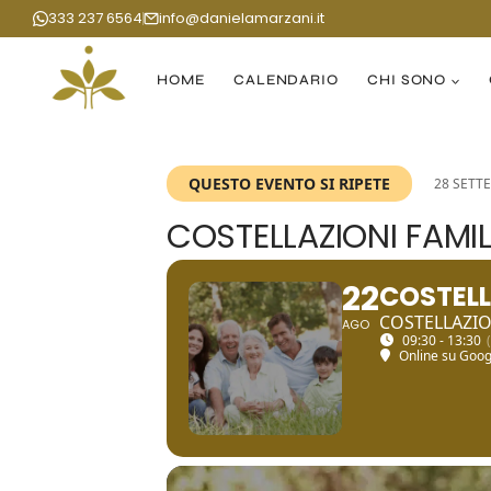
Salta
333 237 6564
info@danielamarzani.it
al
contenuto
HOME
CALENDARIO
CHI SONO
QUESTO EVENTO SI RIPETE
28 SETT
COSTELLAZIONI FAMILI
22
COSTELLA
COSTELLAZIO
AGO
09:30 - 13:30
Online su Goo