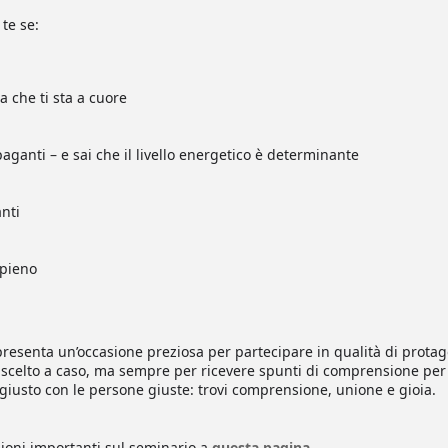
te se:
a che ti sta a cuore
paganti – e sai che il livello energetico è determinante
nti
 pieno
esenta un’occasione preziosa per partecipare in qualità di protago
scelto a caso, ma sempre per ricevere spunti di comprensione per l
iusto con le persone giuste: trovi comprensione, unione e gioia.
azioni importanti sul seminario a
questa pagina