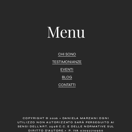
Menu
CHI SONO
TESTIMONIANZE
EVENTI
BLOG
CONTATTI
COPYRIGHT © 2026 • DANIELA MARZANI OGNI
UTILIZZO NON AUTORIZZATO SARÀ PERSEGUITO AI
SENSI DELL’ART. 2598 C.C. E DELLE NORMATIVE SUL
DIRITTO D’AUTORE.• P. IVA 07092710966