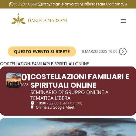
Salta
333 237 6564
info@danielamarzani.it
Piazzale Cadorna, 9
al
contenuto
QUESTO EVENTO SI RIPETE
8 MARZO 2025 19:00
COSTELLAZIONI FAMILIARI E SPIRITUALI ONLINE
01
COSTELLAZIONI FAMILIARI E
SPIRITUALI ONLINE
MAR
SEMINARIO DI GRUPPO ONLINE A
TEMATICA LIBERA
19:00 - 22:00
(GMT+01:00)
Online su Google Meet