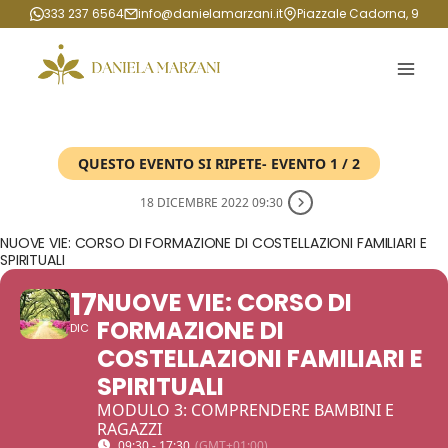
Salta
333 237 6564
info@danielamarzani.it
Piazzale Cadorna, 9
al
contenuto
QUESTO EVENTO SI RIPETE- EVENTO 1 / 2
18 DICEMBRE 2022 09:30
NUOVE VIE: CORSO DI FORMAZIONE DI COSTELLAZIONI FAMILIARI E
SPIRITUALI
17
NUOVE VIE: CORSO DI
FORMAZIONE DI
DIC
COSTELLAZIONI FAMILIARI E
SPIRITUALI
MODULO 3: COMPRENDERE BAMBINI E
RAGAZZI
09:30 - 17:30
(GMT+01:00)