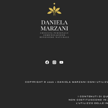
COPYRIGHT © 2026 • DANIELA MARZANI OGNI UTILIZZ
I CONTENUTI DI Q
NON COSTITUISCONO IN 
L’UTILIZZO DELLE I