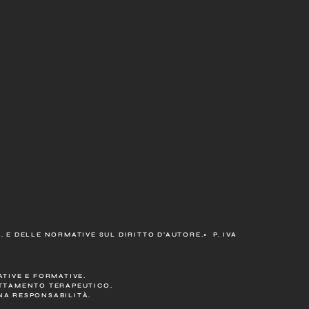
 E DELLE NORMATIVE SUL DIRITTO D’AUTORE.• P. IVA
TIVE E FORMATIVE.
ATTAMENTO TERAPEUTICO.
ENA RESPONSABILITÀ.