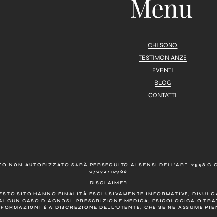
Menu
CHI SONO
TESTIMONIANZE
EVENTI
BLOG
CONTATTI
O NON AUTORIZZATO SARÀ PERSEGUITO AI SENSI DELL’ART. 2598 C.C.
07092710966
DISCLAIMER
UESTO SITO HANNO FINALITÀ ESCLUSIVAMENTE INFORMATIVE, DIVULGA
ALCUN CASO DIAGNOSI, PRESCRIZIONE MEDICA, PSICOLOGICA O TR
NFORMAZIONI È A DISCREZIONE DELL’UTENTE, CHE SE NE ASSUME PI