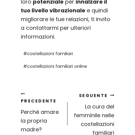
loro
potenziale
per
innalzare il
tuo livello vibrazionale
e quindi
migliorare le tue relazioni, ti invito
a contattarmi per ulteriori
informazioni.
Tag
#
costellazioni familiari
articolo:
#
costellazioni familiari online
Navigazione
SEGUENTE
PRECEDENTE
La cura del
Perché amare
femminile nelle
articoli
la propria
costellazioni
madre?
familiari