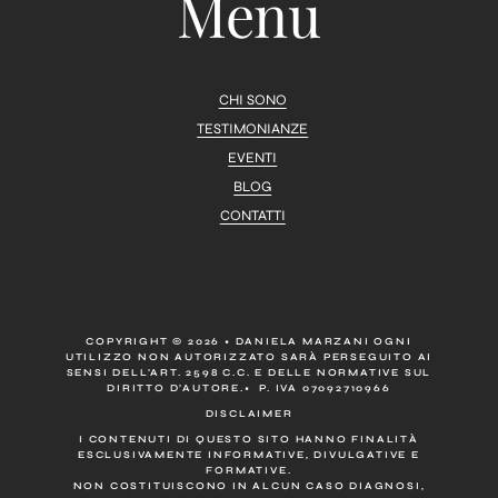
Menu
CHI SONO
TESTIMONIANZE
EVENTI
BLOG
CONTATTI
COPYRIGHT © 2026 • DANIELA MARZANI OGNI
UTILIZZO NON AUTORIZZATO SARÀ PERSEGUITO AI
SENSI DELL’ART. 2598 C.C. E DELLE NORMATIVE SUL
DIRITTO D’AUTORE.• P. IVA 07092710966
DISCLAIMER
I CONTENUTI DI QUESTO SITO HANNO FINALITÀ
ESCLUSIVAMENTE INFORMATIVE, DIVULGATIVE E
FORMATIVE.
NON COSTITUISCONO IN ALCUN CASO DIAGNOSI,