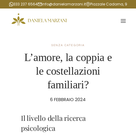
Salta
333 237 6564
info@danielamarzani.it
Piazzale Cadorna, 9
al
contenuto
SENZA CATEGORIA
L’amore, la coppia e
le costellazioni
familiari?
6 FEBBRAIO 2024
Il livello della ricerca
psicologica