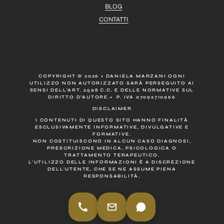
BLOG
CONTATTI
COPYRIGHT © 2026 • DANIELA MARZANI OGNI
UTILIZZO NON AUTORIZZATO SARÀ PERSEGUITO AI
SENSI DELL’ART. 2598 C.C. E DELLE NORMATIVE SUL
DIRITTO D’AUTORE.• P. IVA 07092710966
DISCLAIMER
I CONTENUTI DI QUESTO SITO HANNO FINALITÀ
ESCLUSIVAMENTE INFORMATIVE, DIVULGATIVE E
FORMATIVE.
NON COSTITUISCONO IN ALCUN CASO DIAGNOSI,
PRESCRIZIONE MEDICA, PSICOLOGICA O
TRATTAMENTO TERAPEUTICO.
L’UTILIZZO DELLE INFORMAZIONI È A DISCREZIONE
DELL’UTENTE, CHE SE NE ASSUME PIENA
RESPONSABILITÀ.