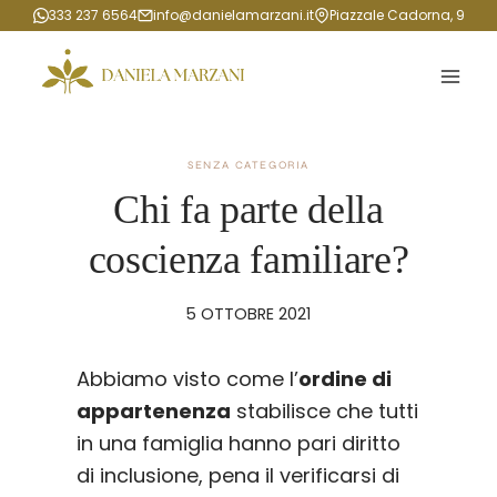
Salta
333 237 6564
info@danielamarzani.it
Piazzale Cadorna, 9
al
contenuto
SENZA CATEGORIA
Chi fa parte della
coscienza familiare?
5 OTTOBRE 2021
Abbiamo visto come l’
ordine di
appartenenza
stabilisce che tutti
in una famiglia hanno pari diritto
di inclusione, pena il verificarsi di