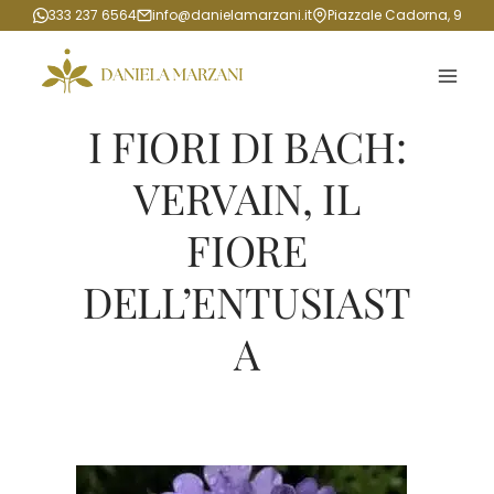
Salta
333 237 6564
info@danielamarzani.it
Piazzale Cadorna, 9
al
contenuto
I FIORI DI BACH:
VERVAIN, IL
FIORE
DELL’ENTUSIAST
A