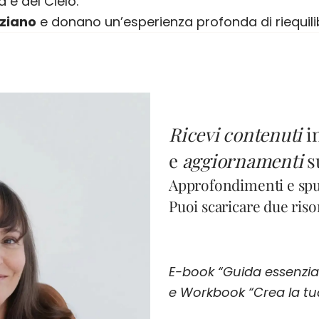
 e del Cielo.
ziano
e donano un’esperienza profonda di riequilibr
Ricevi contenuti
i
e
aggiornamenti
s
Approfondimenti e spun
Puoi scaricare due risor
E-book “Guida essenziale
e Workbook “Crea la tua