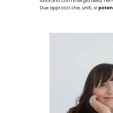
lavorano con l’Energia della Terra
Due approcci che, uniti, si
poten