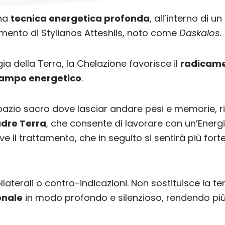
una
tecnica energetica profonda
, all’interno di u
mento di Stylianos Atteshlis, noto come
Daskalos
.
gia della Terra, la Chelazione favorisce il
radicam
ampo energetico
.
zio sacro dove lasciar andare pesi e memorie, rig
dre Terra
, che consente di lavorare con un’Energia
ve il trattamento, che in seguito si sentirà più forte
llaterali o contro-indicazioni. Non sostituisce la 
onale
in modo profondo e silenzioso, rendendo più 