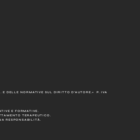
 E DELLE NORMATIVE SUL DIRITTO D’AUTORE.• P. IVA
TIVE E FORMATIVE.
ATTAMENTO TERAPEUTICO.
ENA RESPONSABILITÀ.