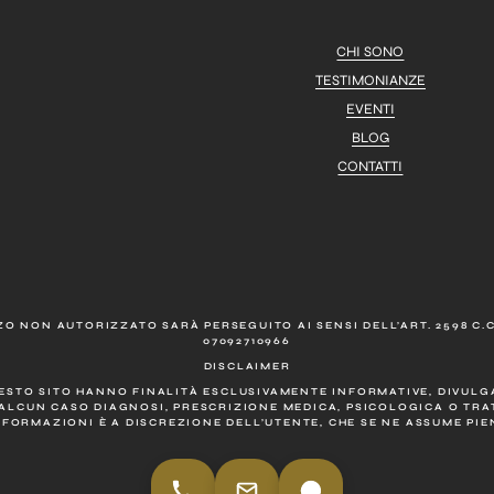
CHI SONO
TESTIMONIANZE
EVENTI
BLOG
CONTATTI
O NON AUTORIZZATO SARÀ PERSEGUITO AI SENSI DELL’ART. 2598 C.C.
07092710966
DISCLAIMER
UESTO SITO HANNO FINALITÀ ESCLUSIVAMENTE INFORMATIVE, DIVULGA
ALCUN CASO DIAGNOSI, PRESCRIZIONE MEDICA, PSICOLOGICA O TR
NFORMAZIONI È A DISCREZIONE DELL’UTENTE, CHE SE NE ASSUME PI