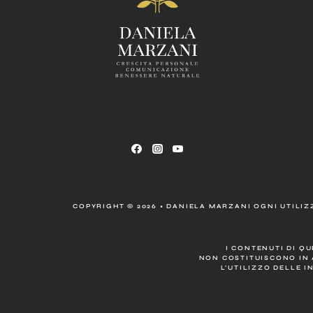
COPYRIGHT © 2026 • DANIELA MARZANI OGNI UTILIZZ
I CONTENUTI DI Q
NON COSTITUISCONO IN 
L’UTILIZZO DELLE I