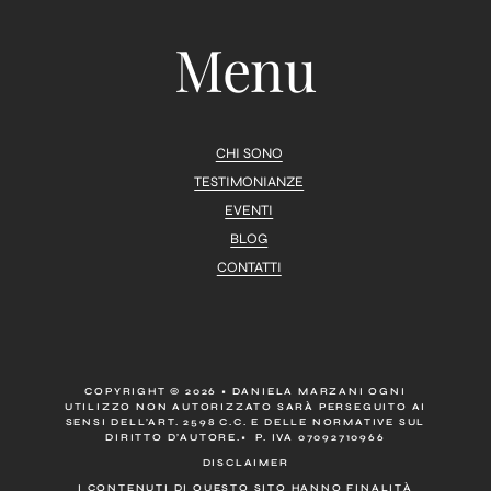
Menu
CHI SONO
TESTIMONIANZE
EVENTI
BLOG
CONTATTI
COPYRIGHT © 2026 • DANIELA MARZANI OGNI
UTILIZZO NON AUTORIZZATO SARÀ PERSEGUITO AI
SENSI DELL’ART. 2598 C.C. E DELLE NORMATIVE SUL
DIRITTO D’AUTORE.• P. IVA 07092710966
DISCLAIMER
I CONTENUTI DI QUESTO SITO HANNO FINALITÀ