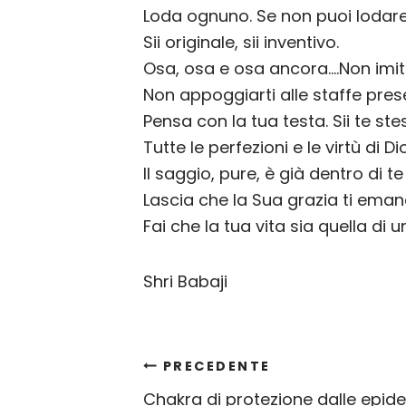
Loda ognuno. Se non puoi lodare 
Sii originale, sii inventivo.
Osa, osa e osa ancora….Non imitare
Non appoggiarti alle staffe prese 
Pensa con la tua testa. Sii te ste
Tutte le perfezioni e le virtù di D
Il saggio, pure, è già dentro di te 
Lascia che la Sua grazia ti emanc
Fai che la tua vita sia quella di 
Shri Babaji
Navigazione
PRECEDENTE
Chakra di protezione dalle epid