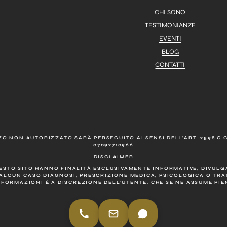
CHI SONO
TESTIMONIANZE
EVENTI
BLOG
CONTATTI
O NON AUTORIZZATO SARÀ PERSEGUITO AI SENSI DELL’ART. 2598 C.C.
07092710966
DISCLAIMER
UESTO SITO HANNO FINALITÀ ESCLUSIVAMENTE INFORMATIVE, DIVULGA
ALCUN CASO DIAGNOSI, PRESCRIZIONE MEDICA, PSICOLOGICA O TR
NFORMAZIONI È A DISCREZIONE DELL’UTENTE, CHE SE NE ASSUME PI