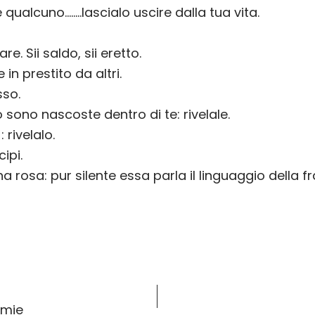
qualcuno……..lascialo uscire dalla tua vita.
. Sii saldo, sii eretto.
in prestito da altri.
sso.
io sono nascoste dentro di te: rivelale.
: rivelalo.
ipi.
una rosa: pur silente essa parla il linguaggio della f
emie