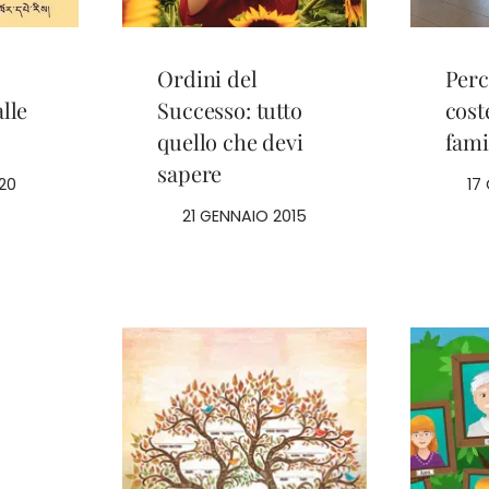
Ordini del
Perc
lle
Successo: tutto
cost
quello che devi
fami
sapere
20
17
21 GENNAIO 2015