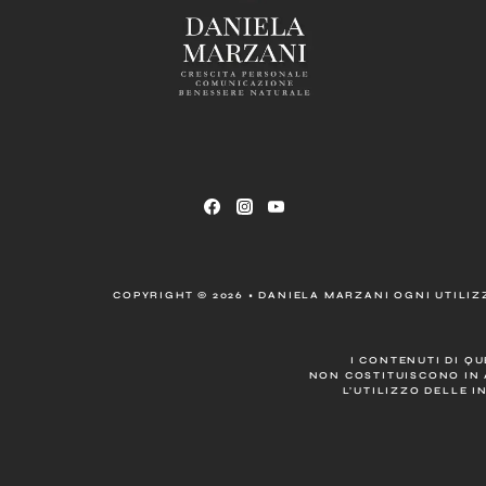
COPYRIGHT © 2026 • DANIELA MARZANI OGNI UTILIZZ
I CONTENUTI DI Q
NON COSTITUISCONO IN 
L’UTILIZZO DELLE I