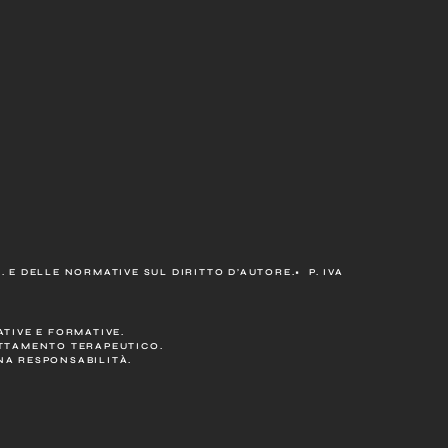
 E DELLE NORMATIVE SUL DIRITTO D’AUTORE.• P. IVA
TIVE E FORMATIVE.
ATTAMENTO TERAPEUTICO.
ENA RESPONSABILITÀ.