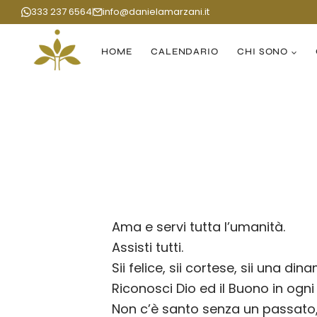
Salta
333 237 6564
info@danielamarzani.it
al
contenuto
HOME
CALENDARIO
CHI SONO
Ama e servi tutta l’umanità.
Assisti tutti.
Sii felice, sii cortese, sii una din
Riconosci Dio ed il Buono in ogni 
Non c’è santo senza un passato,