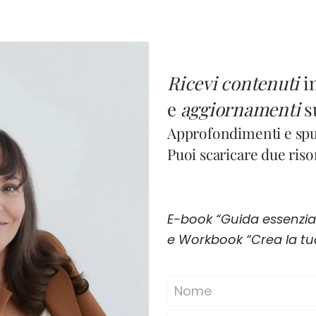
Ricevi contenuti
i
e
aggiornamenti
s
Approfondimenti e spun
Puoi scaricare due risor
E-book “Guida essenziale
e Workbook “Crea la tua