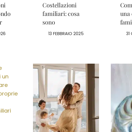
oni
Costellazioni
Come
ondo
familiari: cosa
una 
r
sono
fami
026
13 FEBBRAIO 2025
31