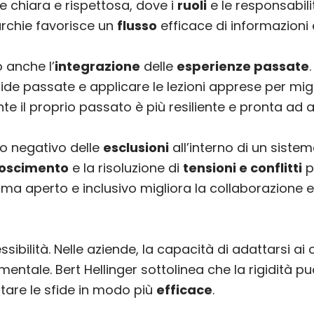
e chiara e rispettosa, dove i
ruoli
e le responsabili
rarchie favorisce un
flusso
efficace di informazioni 
 anche l’
integrazione
delle
esperienze passate
fide passate e applicare le lezioni apprese per mi
 il proprio passato è più resiliente e pronta ad af
tto negativo delle
esclusioni
all’interno di un siste
noscimento
e la risoluzione di
tensioni e conflitti
p
ma aperto e inclusivo migliora la collaborazione 
flessibilità. Nelle aziende, la capacità di adattarsi
entale. Bert Hellinger sottolinea che la rigidità p
tare le sfide in modo più
efficace
.