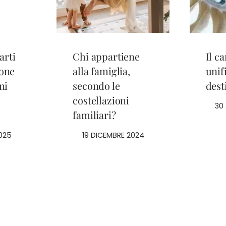
arti
Chi appartiene
Il c
ione
alla famiglia,
unifi
ni
secondo le
dest
costellazioni
30
familiari?
025
19 DICEMBRE 2024