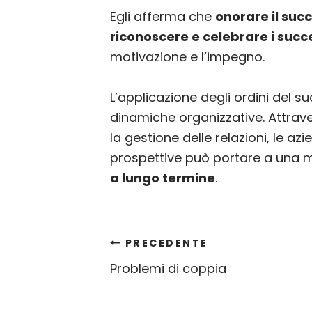
Egli afferma che
onorare il suc
riconoscere e celebrare i succ
motivazione e l’impegno.
L’applicazione degli ordini del s
dinamiche organizzative. Attravers
la gestione delle relazioni, le a
prospettive può portare a una m
a lungo termine
.
Navigazione
PRECEDENTE
Problemi di coppia
articoli