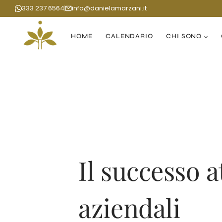
Salta
333 237 6564
info@danielamarzani.it
al
contenuto
HOME
CALENDARIO
CHI SONO
Il successo a
aziendali