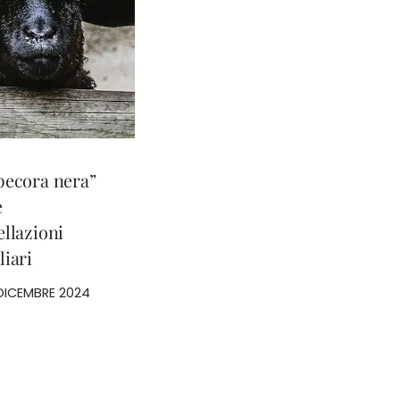
pecora nera”
e
ellazioni
liari
 DICEMBRE 2024