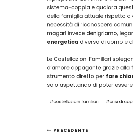
sistema-coppia e qualora quest’o
della famiglia attuale rispetto a
necessità di riconoscere comu
magari invece denigriamo, legand
energetica
diversa di uomo e d
Le Costellazioni Familiari spieg
d’amore appagante grazie alla fi
strumento diretto per
fare chia
solo aspettando di poter essere
Tag
#
costellazioni familiari
#
crisi di co
articolo:
PRECEDENTE