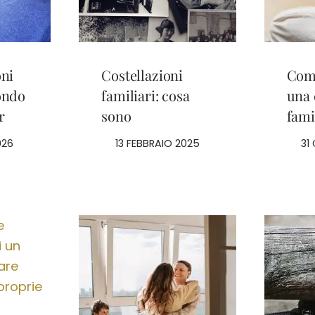
oni
Costellazioni
Come
ondo
familiari: cosa
una 
r
sono
fami
026
13 FEBBRAIO 2025
31