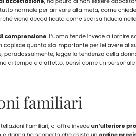
di accettazione
, ha paura di non essere abbasta
tutto normale per arrivare alla meta, come chieder
perché viene decodificato come scarsa fiducia nelle
di comprensione
. L’uomo tende invece a fornire so
 capisce quanto sia importante per lei avere al s
, paradossalmente, legge la tendenza della donna
ne di tempo e d’affetto, bensì come un personale 
oni familiari
tellazioni Familiari, ci offre invece
un’ulteriore pr
o e donna ha scoperto che esiste un
ordine preci