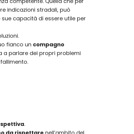
nza competente. Quella che per
e indicazioni stradali, può
 sue capacità di essere utile per
luzioni.
uo fianco un
compagno
 a parlare dei propri problemi
fallimento.
ospettiva
.
so da rispettare
nell’ambito del