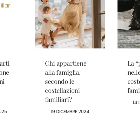
arti
Chi appartiene
La “
ione
alla famiglia,
nell
ni
secondo le
cost
costellazioni
fami
familiari?
14
025
19 DICEMBRE 2024