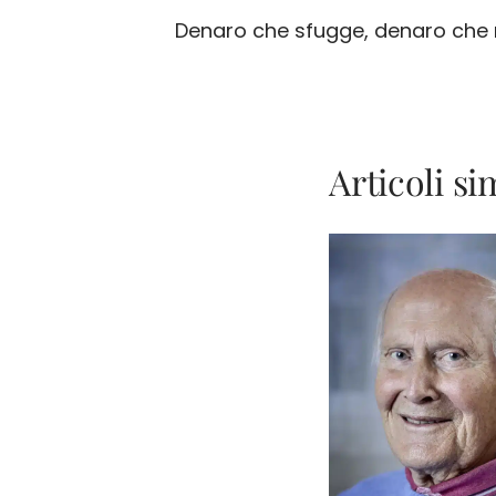
Navigazione
Denaro che sfugge, denaro che 
articoli
Articoli sim