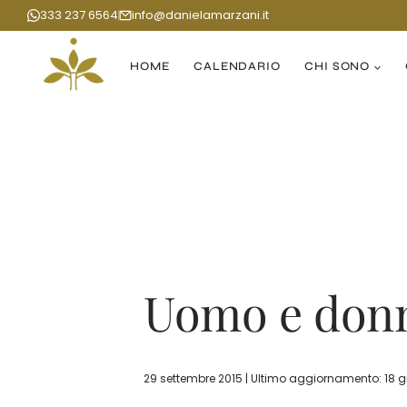
Salta
333 237 6564
info@danielamarzani.it
al
contenuto
HOME
CALENDARIO
CHI SONO
Uomo e donna
29 settembre 2015 | Ultimo aggiornamento: 18 