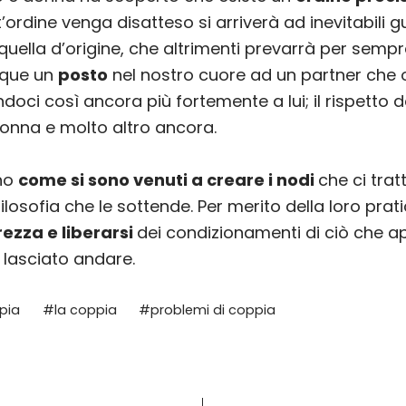
rdine venga disatteso si arriverà ad inevitabili gu
 quella d’origine, che altrimenti prevarrà per sempr
nque un
posto
nel nostro cuore ad un partner che
oci così ancora più fortemente a lui; il rispetto d
onna e molto altro ancora.
ano
come si sono venuti a creare i nodi
che ci tra
losofia che le sottende. Per merito della loro pr
rezza e liberarsi
dei condizionamenti di ciò che ap
 lasciato andare.
ppia
#
la coppia
#
problemi di coppia