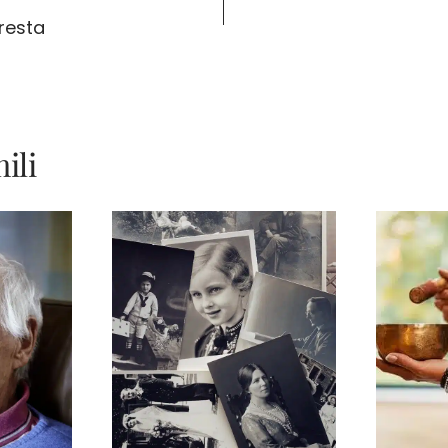
resta
ili