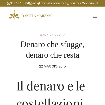
Salta
333 237 6564
info@danielamarzani.it
Piazzale Cadorna, 9
al
contenuto
SENZA CATEGORIA
Denaro che sfugge,
denaro che resta
22 MAGGIO 2015
Il denaro e le
costellazioni