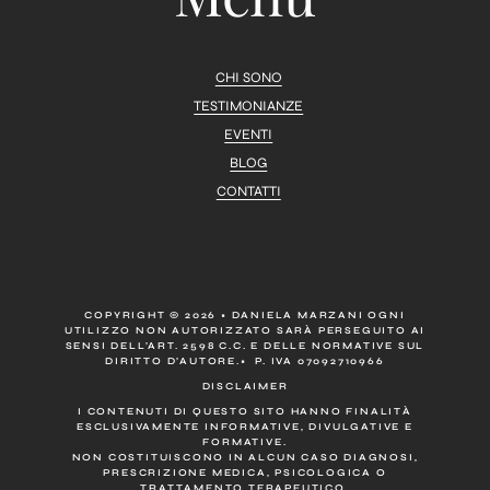
CHI SONO
TESTIMONIANZE
EVENTI
BLOG
CONTATTI
COPYRIGHT © 2026 • DANIELA MARZANI OGNI
UTILIZZO NON AUTORIZZATO SARÀ PERSEGUITO AI
SENSI DELL’ART. 2598 C.C. E DELLE NORMATIVE SUL
DIRITTO D’AUTORE.• P. IVA 07092710966
DISCLAIMER
I CONTENUTI DI QUESTO SITO HANNO FINALITÀ
ESCLUSIVAMENTE INFORMATIVE, DIVULGATIVE E
FORMATIVE.
NON COSTITUISCONO IN ALCUN CASO DIAGNOSI,
PRESCRIZIONE MEDICA, PSICOLOGICA O
TRATTAMENTO TERAPEUTICO.