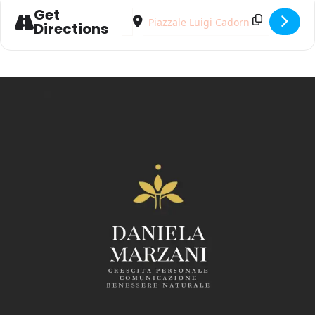
Get
Address - Gli antenati in noi []
Destination Address - Gli antenati in 
Directions