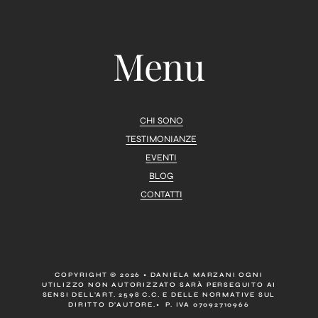
Menu
CHI SONO
TESTIMONIANZE
EVENTI
BLOG
CONTATTI
COPYRIGHT © 2026 • DANIELA MARZANI OGNI
UTILIZZO NON AUTORIZZATO SARÀ PERSEGUITO AI
SENSI DELL’ART. 2598 C.C. E DELLE NORMATIVE SUL
DIRITTO D’AUTORE.• P. IVA 07092710966