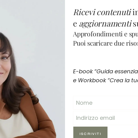
Ricevi contenuti
i
e
aggiornamenti
s
Approfondimenti e spun
Puoi scaricare due risor
E-book “Guida essenziale
e Workbook “Crea la tua